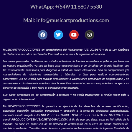
WhatApp: +(54)9 11 6807 5530
Mail:
info@musicartproductions.com
MUSICARTPRODUCCIONES en cumplimiento del Reglamento (UE) 2016/679 y de la Ley Orgánica
de Protección de Datos de Carácter Personal, le comunica la siguiente información.
Los datos personales facilitados por usted u obtenidos de fuentes accesibles al público que tratamos
en nuestra organización, ya sea en base a su consentimiento o en virtud de un interés legítimo, son
los estrictamente necesarios para dirigirnos a usted vía correo electrónico, bien en cumplimiento y/o
mantenimiento de relaciones comerciales o laborales, o bien para realizar comunicaciones
comerciales. No se usarán para realizar evaluaciones o valoraciones personales de ninguna clase y se
conservarán exclusivamente mientras dure la relación comercial o, en su caso, mientras no ejerza su
derecho de oposición o bien retire el consentimiento otorgado.
Sus datos personales no se comunicarán a terceros y no serán transferidos a ningún tercer país u
organización internacional.
MUSICARTPRODUCCIONES le garantiza el ejercicio de los derechos de acceso, rectificación,
supresión, oposición, limitación, portabilidad y oposición a la toma de decisiones automatizadas,
mediante escrito dirigido a AV NUEVE DE OCTUBRE, Nº48, 2º 8 DEL PUERTO DE SAGUNTO, o al
e-mail
PRODUCCIONESMUSICART@GMAIL.COM
. A fin de que sus datos sean un fiel reflejo de la
realidad, no dude en hacer uso de su derecho de rectificación en el caso de sufran modificación,
cambio o anulación. También tiene derecho a presentar reclamaciones ante la Agencia Española de