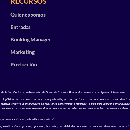
RECURSOS
Quienes somos
Entradas
Booking Manager
Marketing
Producción
 Ley Orgánica de Protección de Datos de Carácter Personal, le comunica la siguiente información.
s al público que tratamos en nuestra organización, ya sea en base a su consentimiento o en virtud de
en cumplimiento y/o mantenimiento de relaciones comerciales o laborales, o bien para realizar comunicaci
servarán exclusivamente mientras dure la relación comercial o, en su caso, mientras no ejerza su derecho
gún tercer país u organización internacional.
ificación, supresión, oposición, limitación, portabilidad y oposición a la toma de decisiones automatiza