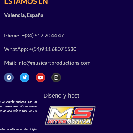
ESTAMOS EN
Valencia, España
Phone
: +(34) 612 20 44 47
WhatApp: +(54)9 11 6807 5530
Mail:
info@musicartproductions.com
Diseño y host
 un interés legítimo, son los
ones comerciales. No se usarán
 de oposición o bien retire el
das, mediante escrito dirigido