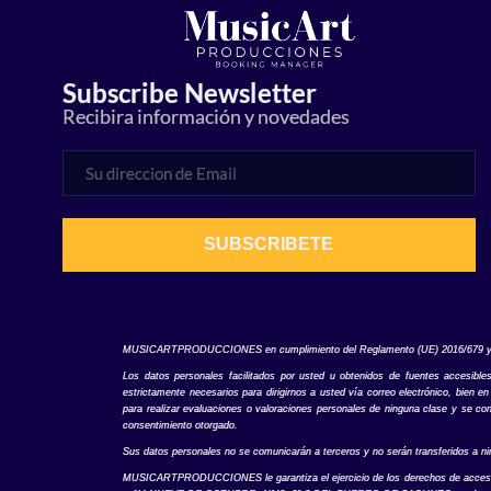
Subscribe Newsletter
Recibira información y novedades
SUBSCRIBETE
MUSICARTPRODUCCIONES en cumplimiento del Reglamento (UE) 2016/679 y de la
Los datos personales facilitados por usted u obtenidos de fuentes accesible
estrictamente necesarios para dirigirnos a usted vía correo electrónico, bien 
para realizar evaluaciones o valoraciones personales de ninguna clase y se con
consentimiento otorgado.
Sus datos personales no se comunicarán a terceros y no serán transferidos a nin
MUSICARTPRODUCCIONES le garantiza el ejercicio de los derechos de acceso, rect