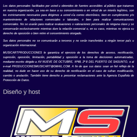
Los datos personales facilitados por usted u obtenidos de fuentes accesibles al público que tratamos
en nuestra organización, ya sea en base a su consentimiento o en virtud de un interés legítimo, son
los estrictamente necesarios para dirigirnos a usted vía correo electrónico, bien en cumplimiento y/o
mantenimiento de relaciones comerciales o laborales, o bien para realizar comunicaciones
comerciales. No se usarán para realizar evaluaciones o valoraciones personales de ninguna clase y se
conservarán exclusivamente mientras dure la relación comercial o, en su caso, mientras no ejerza su
derecho de oposición o bien retire el consentimiento otorgado.
Sus datos personales no se comunicarán a terceros y no serán transferidos a ningún tercer país u
organización internacional.
MUSICARTPRODUCCIONES le garantiza el ejercicio de los derechos de acceso, rectificación,
supresión, oposición, limitación, portabilidad y oposición a la toma de decisiones automatizadas,
mediante escrito dirigido a AV NUEVE DE OCTUBRE, Nº48, 2º 8 DEL PUERTO DE SAGUNTO, o al
e-mail
PRODUCCIONESMUSICART@GMAIL.COM
. A fin de que sus datos sean un fiel reflejo de la
realidad, no dude en hacer uso de su derecho de rectificación en el caso de sufran modificación,
cambio o anulación. También tiene derecho a presentar reclamaciones ante la Agencia Española de
Protección de Datos.
Diseño y host