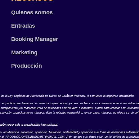
Quienes somos
Entradas
Booking Manager
Marketing
Producción
 Ley Orgánica de Protección de Datos de Carácter Personal, le comunica la siguiente información.
s al público que tratamos en nuestra organización, ya sea en base a su consentimiento o en virtud de
en cumplimiento y/o mantenimiento de relaciones comerciales o laborales, o bien para realizar comunicaci
servarán exclusivamente mientras dure la relación comercial o, en su caso, mientras no ejerza su derecho
gún tercer país u organización internacional.
ificación, supresión, oposición, limitación, portabilidad y oposición a la toma de decisiones automatiza
mail
PRODUCCIONESMUSICART@GMAIL.COM
. A fin de que sus datos sean un fiel reflejo de la reali