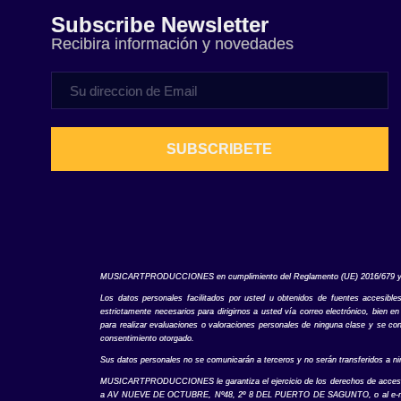
Subscribe Newsletter
Recibira información y novedades
SUBSCRIBETE
MUSICARTPRODUCCIONES en cumplimiento del Reglamento (UE) 2016/679 y de la
Los datos personales facilitados por usted u obtenidos de fuentes accesible
estrictamente necesarios para dirigirnos a usted vía correo electrónico, bien 
para realizar evaluaciones o valoraciones personales de ninguna clase y se con
consentimiento otorgado.
Sus datos personales no se comunicarán a terceros y no serán transferidos a nin
MUSICARTPRODUCCIONES le garantiza el ejercicio de los derechos de acceso, rect
a AV NUEVE DE OCTUBRE, Nº48, 2º 8 DEL PUERTO DE SAGUNTO, o al e-