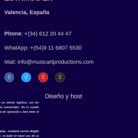
Valencia, España
Phone
: +(34) 612 20 44 47
WhatApp: +(54)9 11 6807 5530
Mail:
info@musicartproductions.com
Diseño y host
 un interés legítimo, son los
ones comerciales. No se usarán
 de oposición o bien retire el
das, mediante escrito dirigido
dad, no dude en hacer uso de su